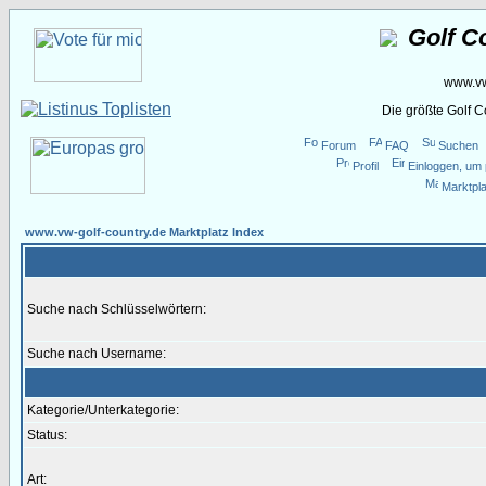
Golf C
www.vw
Die größte Golf 
Forum
FAQ
Suchen
Profil
Einloggen, um 
Marktpla
www.vw-golf-country.de Marktplatz Index
Suche nach Schlüsselwörtern:
Suche nach Username:
Kategorie/Unterkategorie:
Status:
Art: