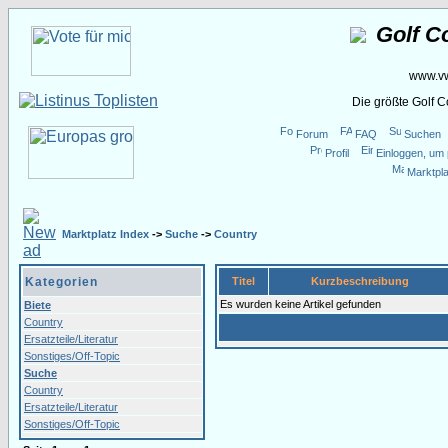
Golf C
www.vw
Die größte Golf 
Forum
FAQ
Suchen
Profil
Einloggen, um 
Marktpla
Marktplatz Index
->
Suche
->
Country
Kategorien
Titel
Kurzbeschreibung
Es wurden keine Artikel gefunden
Biete
Country
Ersatzteile/Literatur
Sonstiges/Off-Topic
Suche
Country
Ersatzteile/Literatur
Sonstiges/Off-Topic