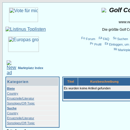
Golf C
www.vw
Die größte Golf 
Forum
FAQ
Suchen
Profil
Einloggen, um 
Marktpla
Marktplatz Index
Kategorien
Titel
Kurzbeschreibung
Es wurden keine Artikel gefunden
Biete
Country
Ersatzteile/Literatur
Sonstiges/Off-Topic
Suche
Country
Ersatzteile/Literatur
Sonstiges/Off-Topic