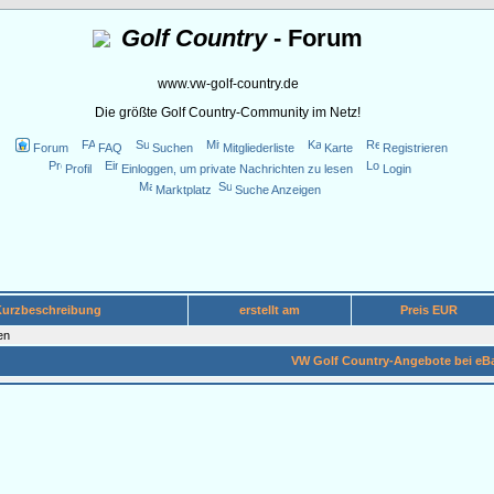
Golf Country
- Forum
www.vw-golf-country.de
Die größte Golf Country-Community im Netz!
Forum
FAQ
Suchen
Mitgliederliste
Karte
Registrieren
Profil
Einloggen, um private Nachrichten zu lesen
Login
Marktplatz
Suche Anzeigen
Kurzbeschreibung
erstellt am
Preis EUR
en
VW Golf Country-Angebote bei eB