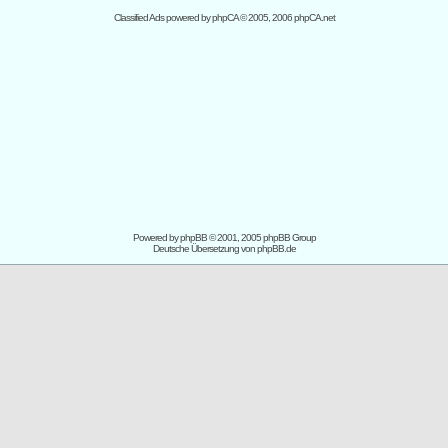
Classified Ads powered by
phpCA
© 2005, 2006 phpCA.net
Powered by
phpBB
© 2001, 2005 phpBB Group
Deutsche Übersetzung von
phpBB.de