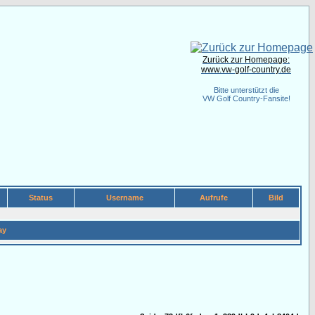
Zurück zur Homepage:
www.vw-golf-country.de
Bitte unterstützt die
VW Golf Country-Fansite!
Status
Username
Aufrufe
Bild
ay