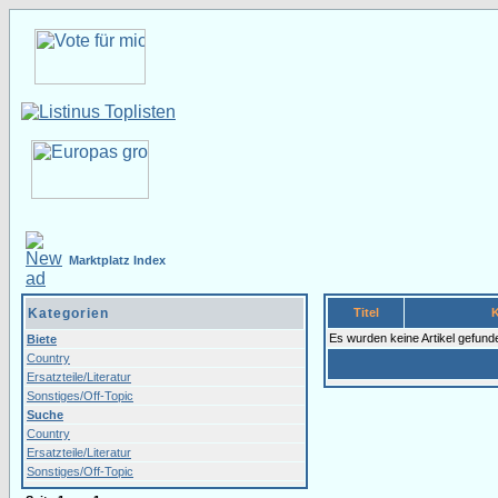
Marktplatz Index
Kategorien
Titel
Es wurden keine Artikel gefund
Biete
Country
Ersatzteile/Literatur
Sonstiges/Off-Topic
Suche
Country
Ersatzteile/Literatur
Sonstiges/Off-Topic