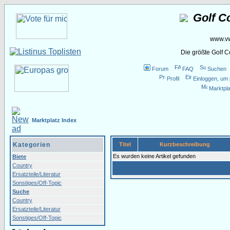
Golf C
www.vw
Die größte Golf 
Forum
FAQ
Suchen
Profil
Einloggen, um 
Marktpla
Marktplatz Index
Kategorien
Titel
Kurzbeschreibung
Es wurden keine Artikel gefunden
Biete
Country
Ersatzteile/Literatur
Sonstiges/Off-Topic
Suche
Country
Ersatzteile/Literatur
Sonstiges/Off-Topic