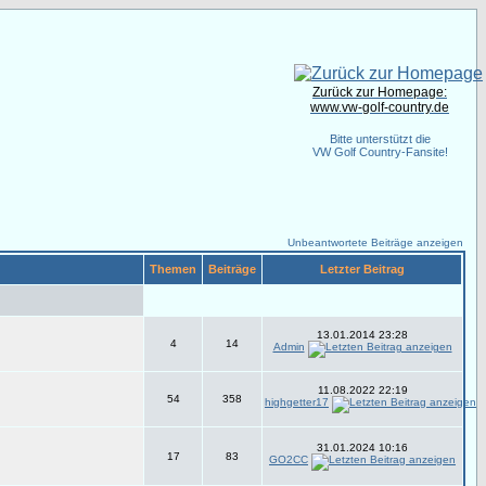
Zurück zur Homepage:
www.vw-golf-country.de
Bitte unterstützt die
VW Golf Country-Fansite!
Unbeantwortete Beiträge anzeigen
Themen
Beiträge
Letzter Beitrag
13.01.2014 23:28
4
14
Admin
11.08.2022 22:19
54
358
highgetter17
31.01.2024 10:16
17
83
GO2CC