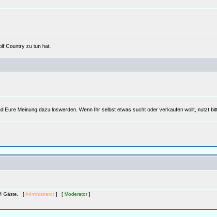
lf Country zu tun hat.
d Eure Meinung dazu loswerden. Wenn Ihr selbst etwas sucht oder verkaufen wollt, nutzt bi
724 Gäste. [
Administrator
] [
Moderator
]