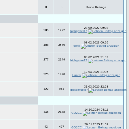
0
0
Keine Beiträge
28.09.2022 09:08
285
1972
highgetter17
08.02.2023 00:29
488
3570
dekill
08.02.2021 21:37
277
2149
highgetter17
12.04.2021 21:35
225
1478
Hunter
31.03.2020 22:28
122
941
dieselmueller
14.10.2024 08:11
146
2478
GO2CC
26.01.2025 11:59
42
467
GO2CC