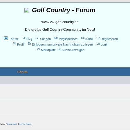
Golf Country
- Forum
www.vw-golf-country.de
Die größte Golf Country-Community im Netz!
Forum
FAQ
Suchen
Mitgliederliste
Karte
Registrieren
Profil
Einloggen, um private Nachrichten zu lesen
Login
Marktplatz
Suche Anzeigen
Forum
chen!
Weitere Infos hier.