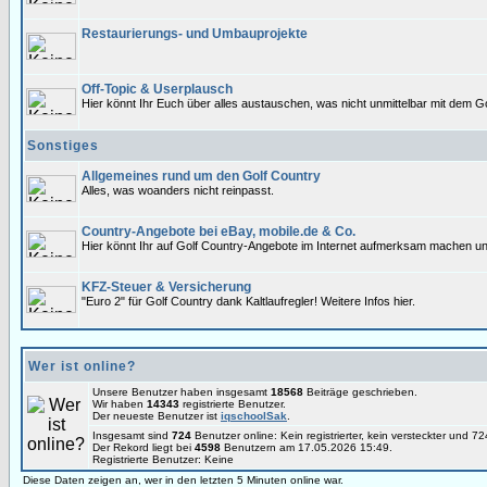
Restaurierungs- und Umbauprojekte
Off-Topic & Userplausch
Hier könnt Ihr Euch über alles austauschen, was nicht unmittelbar mit dem Go
Sonstiges
Allgemeines rund um den Golf Country
Alles, was woanders nicht reinpasst.
Country-Angebote bei eBay, mobile.de & Co.
Hier könnt Ihr auf Golf Country-Angebote im Internet aufmerksam machen un
KFZ-Steuer & Versicherung
"Euro 2" für Golf Country dank Kaltlaufregler! Weitere Infos hier.
Wer ist online?
Unsere Benutzer haben insgesamt
18568
Beiträge geschrieben.
Wir haben
14343
registrierte Benutzer.
Der neueste Benutzer ist
iqschoolSak
.
Insgesamt sind
724
Benutzer online: Kein registrierter, kein versteckter und 
Der Rekord liegt bei
4598
Benutzern am 17.05.2026 15:49.
Registrierte Benutzer: Keine
Diese Daten zeigen an, wer in den letzten 5 Minuten online war.