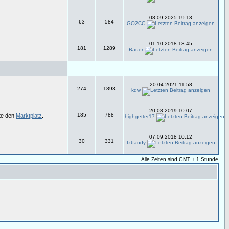
08.09.2025 19:13
63
584
GO2CC
01.10.2018 13:45
181
1289
Bauer
20.04.2021 11:58
274
1893
kdw
20.08.2019 10:07
185
788
tte den
Marktplatz
.
highgetter17
07.09.2018 10:12
30
331
fz6andy
Alle Zeiten sind GMT + 1 Stunde