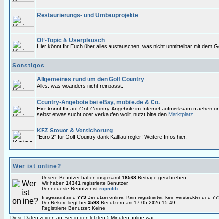
Restaurierungs- und Umbauprojekte
Off-Topic & Userplausch
Hier könnt Ihr Euch über alles austauschen, was nicht unmittelbar mit dem Go
Sonstiges
Allgemeines rund um den Golf Country
Alles, was woanders nicht reinpasst.
Country-Angebote bei eBay, mobile.de & Co.
Hier könnt Ihr auf Golf Country-Angebote im Internet aufmerksam machen u
selbst etwas sucht oder verkaufen wollt, nutzt bitte den
Marktplatz
.
KFZ-Steuer & Versicherung
"Euro 2" für Golf Country dank Kaltlaufregler! Weitere Infos hier.
Wer ist online?
Unsere Benutzer haben insgesamt
18568
Beiträge geschrieben.
Wir haben
14341
registrierte Benutzer.
Der neueste Benutzer ist
rcprolib
.
Insgesamt sind
773
Benutzer online: Kein registrierter, kein versteckter und 
Der Rekord liegt bei
4598
Benutzern am 17.05.2026 15:49.
Registrierte Benutzer: Keine
Diese Daten zeigen an, wer in den letzten 5 Minuten online war.