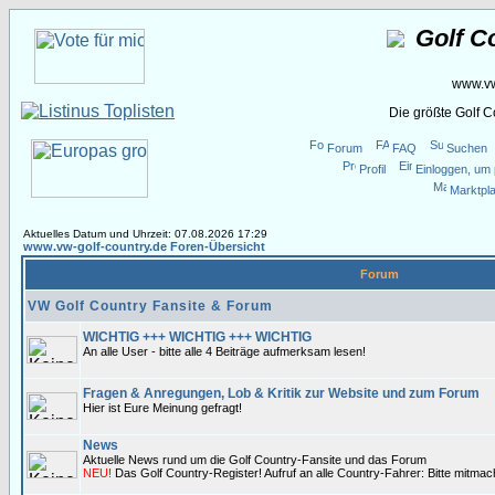
Golf C
www.vw
Die größte Golf 
Forum
FAQ
Suchen
Profil
Einloggen, um 
Marktpla
Aktuelles Datum und Uhrzeit: 07.08.2026 17:29
www.vw-golf-country.de Foren-Übersicht
Forum
VW Golf Country Fansite & Forum
WICHTIG +++ WICHTIG +++ WICHTIG
An alle User - bitte alle 4 Beiträge aufmerksam lesen!
Fragen & Anregungen, Lob & Kritik zur Website und zum Forum
Hier ist Eure Meinung gefragt!
News
Aktuelle News rund um die Golf Country-Fansite und das Forum
NEU!
Das Golf Country-Register! Aufruf an alle Country-Fahrer: Bitte mitma