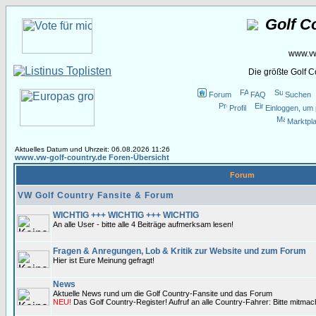
Golf C
www.vw
Die größte Golf 
Forum
FAQ
Suchen
Profil
Einloggen, um 
Marktpla
Aktuelles Datum und Uhrzeit: 06.08.2026 11:26
www.vw-golf-country.de Foren-Übersicht
Forum
VW Golf Country Fansite & Forum
WICHTIG +++ WICHTIG +++ WICHTIG
An alle User - bitte alle 4 Beiträge aufmerksam lesen!
Fragen & Anregungen, Lob & Kritik zur Website und zum Forum
Hier ist Eure Meinung gefragt!
News
Aktuelle News rund um die Golf Country-Fansite und das Forum
NEU!
Das Golf Country-Register! Aufruf an alle Country-Fahrer: Bitte mitma