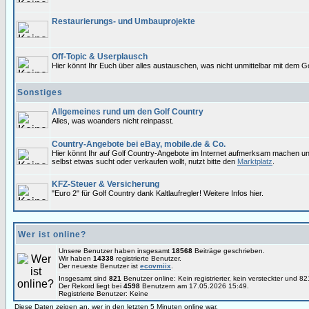
Restaurierungs- und Umbauprojekte
Off-Topic & Userplausch
Hier könnt Ihr Euch über alles austauschen, was nicht unmittelbar mit dem Go
Sonstiges
Allgemeines rund um den Golf Country
Alles, was woanders nicht reinpasst.
Country-Angebote bei eBay, mobile.de & Co.
Hier könnt Ihr auf Golf Country-Angebote im Internet aufmerksam machen u
selbst etwas sucht oder verkaufen wollt, nutzt bitte den
Marktplatz
.
KFZ-Steuer & Versicherung
"Euro 2" für Golf Country dank Kaltlaufregler! Weitere Infos hier.
Wer ist online?
Unsere Benutzer haben insgesamt
18568
Beiträge geschrieben.
Wir haben
14338
registrierte Benutzer.
Der neueste Benutzer ist
ecovmiix
.
Insgesamt sind
821
Benutzer online: Kein registrierter, kein versteckter und 
Der Rekord liegt bei
4598
Benutzern am 17.05.2026 15:49.
Registrierte Benutzer: Keine
Diese Daten zeigen an, wer in den letzten 5 Minuten online war.