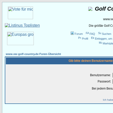
Golf C
www.vw
Die größte Golf 
Forum
FAQ
Suchen
Profil
Einloggen, um 
Marktpla
www.vw-golf-country.de Foren-Übersicht
Gib bitte deinen Benutzername
Benutzername:
Passwort:
Bei jedem Besu
Ich habe