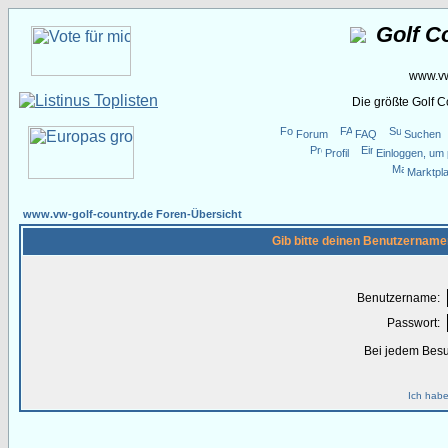
Golf C
www.vw
Die größte Golf 
Forum
FAQ
Suchen
Profil
Einloggen, um 
Marktpla
www.vw-golf-country.de Foren-Übersicht
Gib bitte deinen Benutzername
Benutzername:
Passwort:
Bei jedem Besu
Ich habe