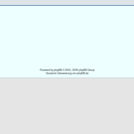
Powered by
phpBB
© 2001, 2005 phpBB Group
Deutsche Übersetzung von
phpBB.de