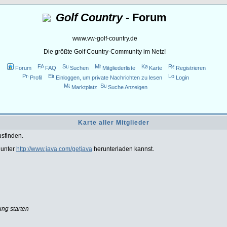
Golf Country
- Forum
www.vw-golf-country.de
Die größte Golf Country-Community im Netz!
Forum
FAQ
Suchen
Mitgliederliste
Karte
Registrieren
Profil
Einloggen, um private Nachrichten zu lesen
Login
Marktplatz
Suche Anzeigen
Karte aller Mitglieder
usfinden.
 unter
http://www.java.com/getjava
herunterladen kannst.
ung starten