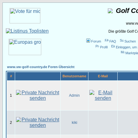
Golf C
www.vw
Die größte Golf 
Forum
FAQ
Suchen
Profil
Einloggen, um 
Marktpla
www.vw-golf-country.de Foren-Übersicht
#
Benutzername
E-Mail
1
Admin
2
kiki