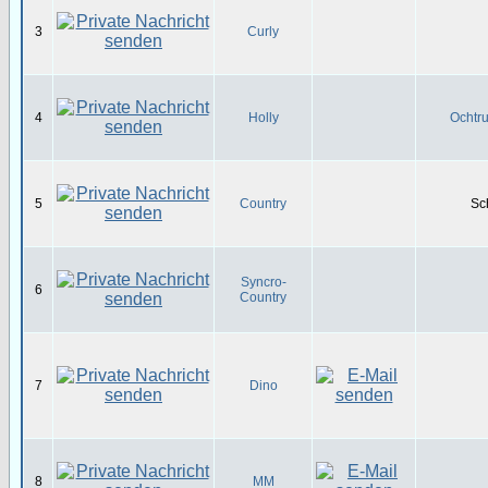
3
Curly
4
Holly
Ochtru
5
Country
Sc
Syncro-
6
Country
7
Dino
8
MM