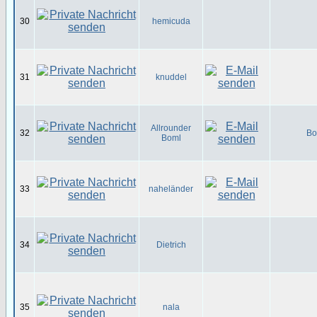
30
hemicuda
31
knuddel
Allrounder
32
Bo
Boml
33
naheländer
34
Dietrich
35
nala