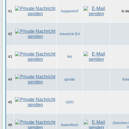
41
hoppenhof
In d
42
maverick-f14
43
feli
44
sprotte
Klei
45
UDO
Zwischen 
46
tropenfisch
i