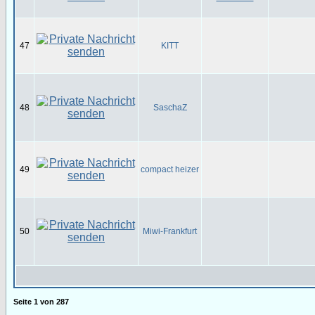
47
KITT
48
SaschaZ
49
compact heizer
50
Miwi-Frankfurt
Seite
1
von
287