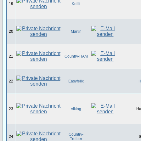
19
Knilli
20
Martin
21
Country-HAM
22
Easyfelix
H
23
viking
Ha
Country-
24
6
Treiber