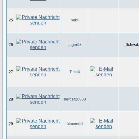
25
bubu
26
jager58
Schwabe
27
TimeX
28
berger20000
29
bimmerist