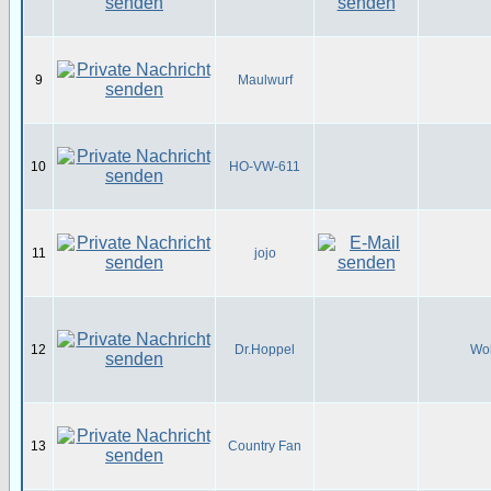
9
Maulwurf
10
HO-VW-611
11
jojo
12
Dr.Hoppel
Wol
13
Country Fan