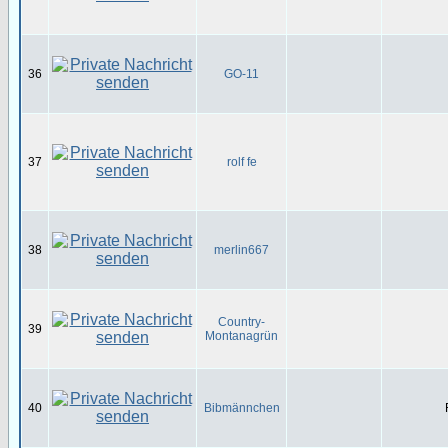
36
GO-11
37
rolf fe
38
merlin667
Country-
39
Montanagrün
40
Bibmännchen