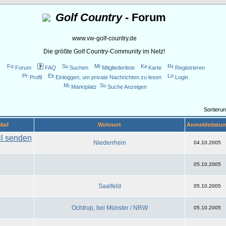
Golf Country
- Forum
www.vw-golf-country.de
Die größte Golf Country-Community im Netz!
Forum
FAQ
Suchen
Mitgliederliste
Karte
Registrieren
Profil
Einloggen, um private Nachrichten zu lesen
Login
Marktplatz
Suche Anzeigen
Sortieru
Mail
Wohnort
Anmeldedatu
Niederrhein
04.10.2005
05.10.2005
Saalfeld
05.10.2005
Ochtrup, bei Münster / NRW
05.10.2005