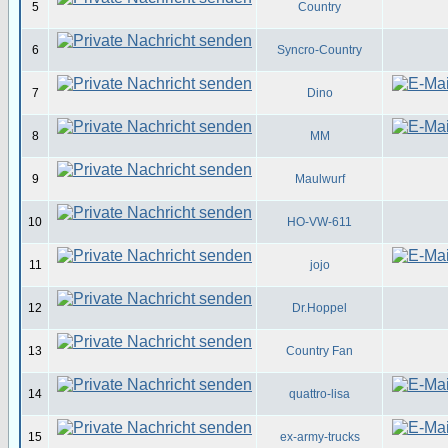
5
Country
6
Syncro-Country
7
Dino
8
MM
9
Maulwurf
10
HO-VW-611
11
jojo
12
Dr.Hoppel
13
Country Fan
14
quattro-lisa
15
ex-army-trucks