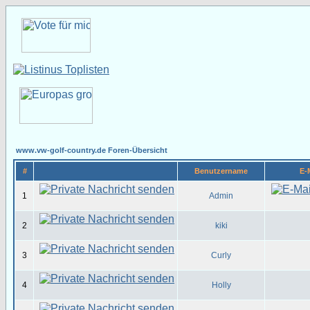
www.vw-golf-country.de Foren-Übersicht
#
Benutzername
E-
1
Admin
2
kiki
3
Curly
4
Holly