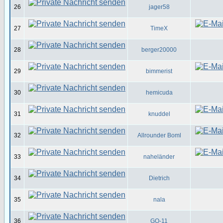
26
jager58
27
TimeX
28
berger20000
29
bimmerist
30
hemicuda
31
knuddel
32
Allrounder Boml
33
naheländer
34
Dietrich
35
nala
36
GO-11