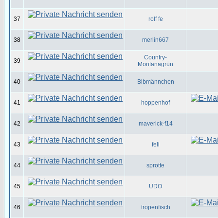
37
rolf fe
38
merlin667
Country-
39
Montanagrün
40
Bibmännchen
41
hoppenhof
42
maverick-f14
43
feli
44
sprotte
45
UDO
46
tropenfisch