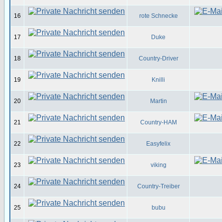
16
rote Schnecke
17
Duke
18
Country-Driver
19
Knilli
20
Martin
21
Country-HAM
22
Easyfelix
23
viking
24
Country-Treiber
25
bubu