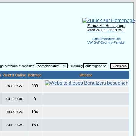
Zurück zur Homepage:
www.vw-golf-country.de
Bitte unterstützt die
VW Golf Country-Fansite!
ngs-Methode auswählen:
Ordnung
m
Zuletzt Online
Beiträge
Website
300
25.03.2022
0
03.10.2006
104
19.05.2024
150
23.09.2025