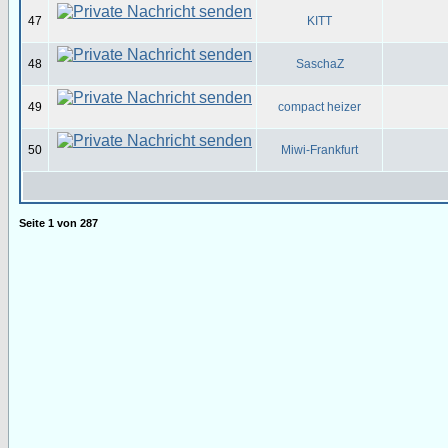
47
KITT
48
SaschaZ
49
compact heizer
50
Miwi-Frankfurt
Seite
1
von
287