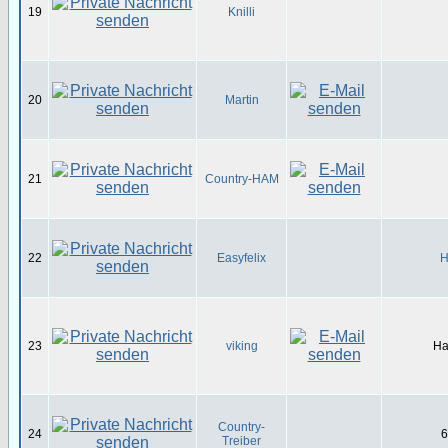
19
Knilli
20
Martin
21
Country-HAM
22
Easyfelix
H
23
viking
Ha
Country-
24
6
Treiber