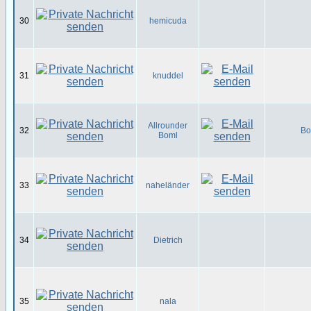
30
hemicuda
31
knuddel
Allrounder
32
Bo
Boml
33
naheländer
34
Dietrich
35
nala