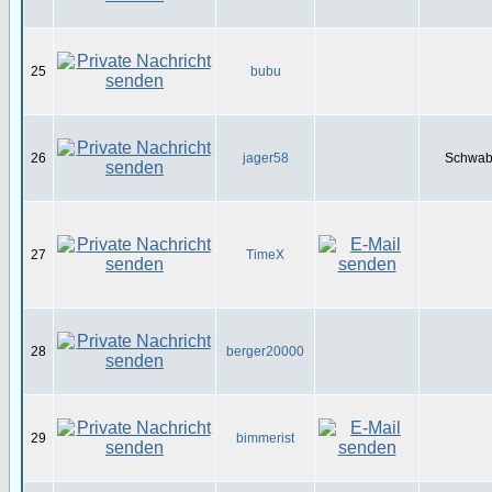
25
bubu
26
jager58
Schwabe
27
TimeX
28
berger20000
29
bimmerist