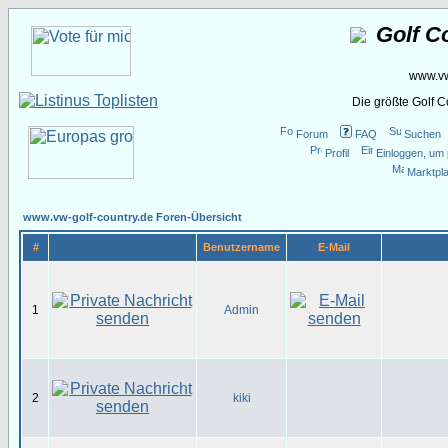
Golf C
www.vw
Die größte Golf 
Forum
FAQ
Suchen
Profil
Einloggen, um 
Marktpla
www.vw-golf-country.de Foren-Übersicht
#
Benutzername
E-Mail
1
Admin
2
kiki