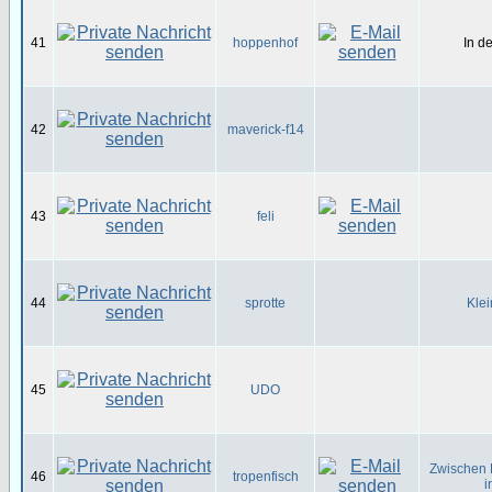
41
hoppenhof
In d
42
maverick-f14
43
feli
44
sprotte
Klei
45
UDO
Zwischen 
46
tropenfisch
i