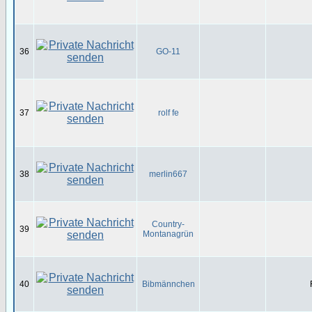
36
GO-11
37
rolf fe
38
merlin667
Country-
39
Montanagrün
40
Bibmännchen