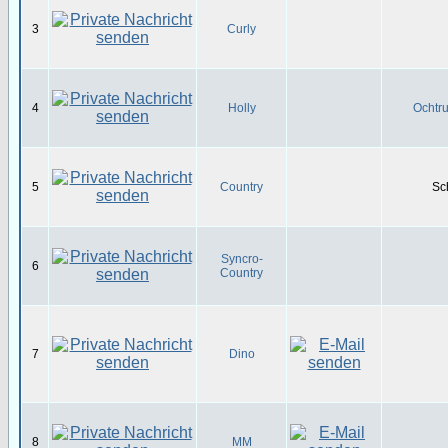
3
Curly
4
Holly
Ochtru
5
Country
Sc
Syncro-
6
Country
7
Dino
8
MM