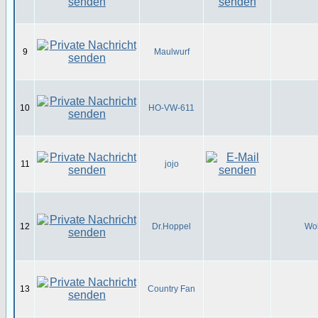
9
Maulwurf
10
HO-VW-611
11
jojo
12
Dr.Hoppel
Wol
13
Country Fan