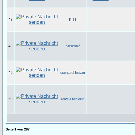
47
KITT
48
SaschaZ
49
compact heizer
50
Miwi-Frankfurt
Seite
1
von
287