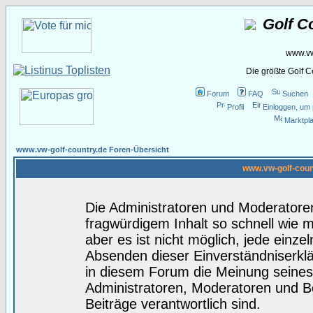
Golf C
www.vw
Die größte Golf 
Forum
FAQ
Suchen
Profil
Einloggen, um 
Marktpla
www.vw-golf-country.de Foren-Übersicht
www.vw-golf-coun
Die Administratoren und Moderatore
fragwürdigem Inhalt so schnell wie 
aber es ist nicht möglich, jede einze
Absenden dieser Einverständniserklä
in diesem Forum die Meinung seines
Administratoren, Moderatoren und Be
Beiträge verantwortlich sind.