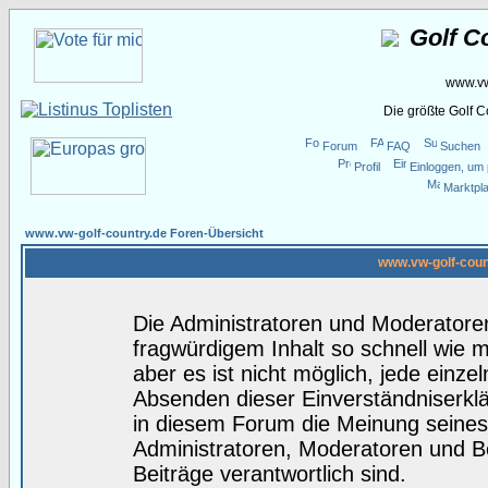
Golf C
www.vw
Die größte Golf 
Forum
FAQ
Suchen
Profil
Einloggen, um 
Marktpla
www.vw-golf-country.de Foren-Übersicht
www.vw-golf-coun
Die Administratoren und Moderatore
fragwürdigem Inhalt so schnell wie 
aber es ist nicht möglich, jede einze
Absenden dieser Einverständniserklä
in diesem Forum die Meinung seines
Administratoren, Moderatoren und Be
Beiträge verantwortlich sind.