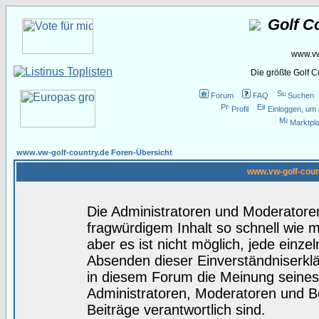
Golf C
www.vw
Die größte Golf 
Forum
FAQ
Suchen
Profil
Einloggen, um 
Marktpla
www.vw-golf-country.de Foren-Übersicht
www.vw-golf-coun
Die Administratoren und Moderatore
fragwürdigem Inhalt so schnell wie 
aber es ist nicht möglich, jede einze
Absenden dieser Einverständniserklä
in diesem Forum die Meinung seines
Administratoren, Moderatoren und Be
Beiträge verantwortlich sind.