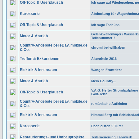
Off-Topic & Userplausch
Ich sage auf Wiedersehen, ne
Karosserie
Abdeckung für Wagenheber
Off-Topic & Userplausch
Ich sage Tschüss
Gelenkwellenlager / Wasserk
Motor & Antrieb
Teilenummer ?
Country-Angebote bei eBay, mobile.de
chromi bei willhaben
& Co.
Treffen & Exkursionen
Altenrhein 2016
Elektrik & Innenraum
Wangen Frontsitze
Motor & Antrieb
Mein Country...
V.A.G. Hefter Stromlaufplän
Off-Topic & Userplausch
Golf/Jetta
Country-Angebote bei eBay, mobile.de
rumänische Aufkleber
& Co.
Elektrik & Innenraum
Himmel 5 trg mit Schiebedac
Karosserie
Dachleisten 5 Türer
Restaurierungs- und Umbauprojekte
Teilerneuerung Fahrwerk