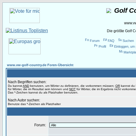
Golf C
www.vw
Die größte Golf 
Forum
FAQ
Suchen
Profil
Einloggen, um 
Marktpla
www.vw-golf-country.de Foren-Übersicht
Nach Begriffen suchen:
Du kannst
AND
benutzen, um Wörter zu definieren, die vorkommen müssen;
OR
kannst du
für Wörter, die im Resultat sein können und
NOT
für Wörter, die im Ergebnis nicht vorkomme
Das *-Zeichen kannst du als Platzhalter benutzen.
Nach Autor suchen:
Benutze das *-Zeichen als Platzhalter
Forum: