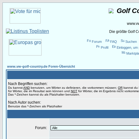
Golf C
www.vw
Die größte Golf 
Forum
FAQ
Suchen
Profil
Einloggen, um 
Marktpla
www.vw-golf-country.de Foren-Übersicht
Nach Begriffen suchen:
Du kannst
AND
benutzen, um Wörter zu definieren, die vorkommen müssen;
OR
kannst du
für Wörter, die im Resultat sein können und
NOT
für Wörter, die im Ergebnis nicht vorkomme
Das *-Zeichen kannst du als Platzhalter benutzen.
Nach Autor suchen:
Benutze das *-Zeichen als Platzhalter
Forum: