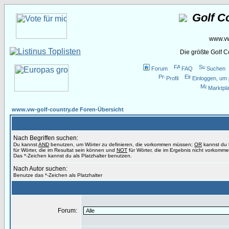
Golf C
www.vw
Die größte Golf 
Forum
FAQ
Suchen
Profil
Einloggen, um 
Marktpla
www.vw-golf-country.de Foren-Übersicht
Nach Begriffen suchen:
Du kannst
AND
benutzen, um Wörter zu definieren, die vorkommen müssen;
OR
kannst du
für Wörter, die im Resultat sein können und
NOT
für Wörter, die im Ergebnis nicht vorkomme
Das *-Zeichen kannst du als Platzhalter benutzen.
Nach Autor suchen:
Benutze das *-Zeichen als Platzhalter
Forum: