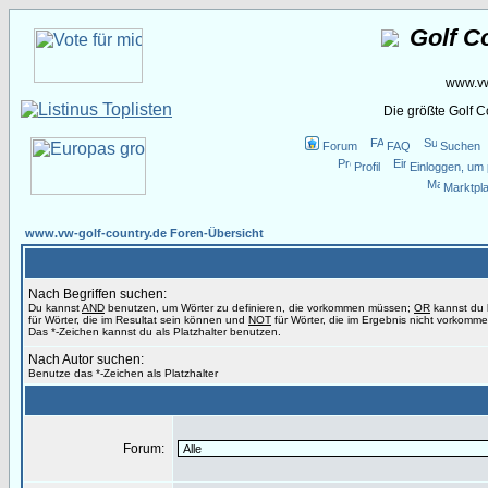
Golf C
www.vw
Die größte Golf 
Forum
FAQ
Suchen
Profil
Einloggen, um 
Marktpla
www.vw-golf-country.de Foren-Übersicht
Nach Begriffen suchen:
Du kannst
AND
benutzen, um Wörter zu definieren, die vorkommen müssen;
OR
kannst du
für Wörter, die im Resultat sein können und
NOT
für Wörter, die im Ergebnis nicht vorkomme
Das *-Zeichen kannst du als Platzhalter benutzen.
Nach Autor suchen:
Benutze das *-Zeichen als Platzhalter
Forum: