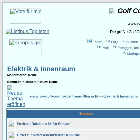
Golf C
www.vw
Die größte Golf 
Forum
FAQ
Suchen
Profil
Einloggen, um 
Marktpla
Elektrik & Innenraum
Moderatoren
: Keine
Benutzer in diesem Forum: Keine
www.vw-golf-country.de Foren-Übersicht
->
Elektrik & Innenraum
Themen
Position Relais no 83 für Freilauf
Gitter für Nebelscheinwerfer ORIGINAL