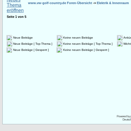
www.vw-golf-country.de Foren-Übersicht
->
Elektrik & Innenraum
Seite
1
von
5
Neue Beiträge
Keine neuen Beiträge
Ankü
Neue Beiträge [ Top-Thema ]
Keine neuen Beiträge [ Top-Thema ]
Wicht
Neue Beiträge [ Gesperrt ]
Keine neuen Beiträge [ Gesperrt ]
Powered by
Deutsc