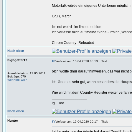
Motortalk würde ein eigenes Unterforum möglich
_________________
Gruß, Martin
I'm not weird. I'm limited edition!
Ich verlasse mich auf meine Sinne - Irrsinn, Wahn
Chrom Country -Reloaded-
Nach oben
highgetter17
Verfasst am: 15.04.2020 08:13
Titel:
oIch wollte dnur darauf hinweisen, das war nicht 
Anmeldedatum: 12.05.2011
Beiträge: 670
Wohnort: Wien
ich fände es sehr gut, wenn besonders die Hauptsei
Wie wird mit dem Country Register weiter verfahre
_________________
lg... Joe
Nach oben
Hunter
Verfasst am: 15.04.2020 20:17
Titel:
leider nein, nur der Admin hat darauf Zugriff. Uns