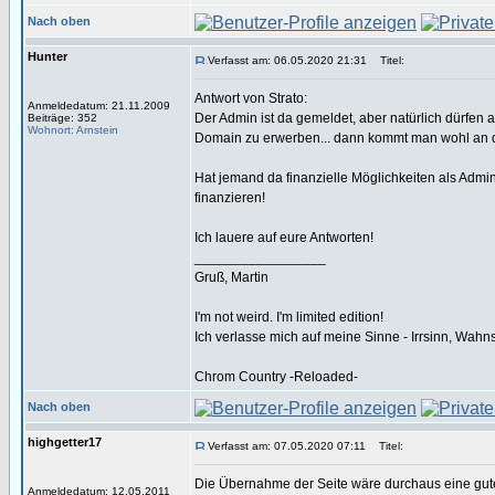
Nach oben
Hunter
Verfasst am: 06.05.2020 21:31
Titel:
Antwort von Strato:
Anmeldedatum: 21.11.2009
Der Admin ist da gemeldet, aber natürlich dürfen
Beiträge: 352
Wohnort: Arnstein
Domain zu erwerben... dann kommt man wohl an d
Hat jemand da finanzielle Möglichkeiten als Admi
finanzieren!
Ich lauere auf eure Antworten!
_________________
Gruß, Martin
I'm not weird. I'm limited edition!
Ich verlasse mich auf meine Sinne - Irrsinn, Wahn
Chrom Country -Reloaded-
Nach oben
highgetter17
Verfasst am: 07.05.2020 07:11
Titel:
Die Übernahme der Seite wäre durchaus eine gute
Anmeldedatum: 12.05.2011