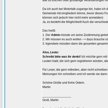
alte zu löschen oder großartige Veränderungen 
Da ich auch bei Motortalk zugange bin, habe ich 
Gemeinde mit eingliedern könne, bevor dieses For
können sich jedoch hier nicht mehr anmelden)
Ja, es besteht die Möglichkeit! Auch die verschie
Das heißt:
1. Der
Admin
müsste um seine Zustimmung gebete
2. Wir müssen es auch wollen --> dazu brauche i
3. Irgendwie müssten dann die gesamten gesamme
Also, Leute:
Schreibt bitte was ihr denkt!
Ich möchte gern mit 
Leuten habt, die sich gern registrieren würden, ab
Für Leser, die gern mitreden, aber nicht schreibe
Meinungen hin schreiben und ich werde sie dann 
Schöne Grüße und frohe Ostern.
Martin
_________________
Gruß, Martin