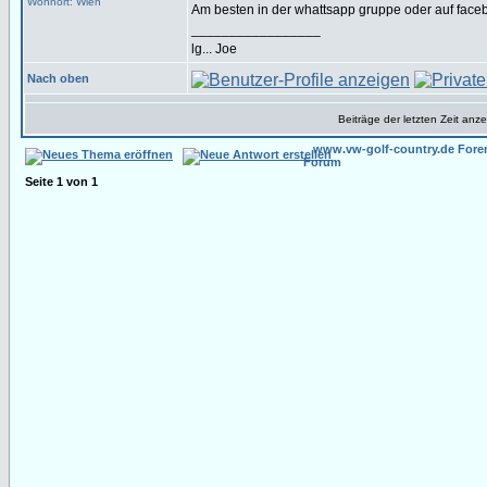
Wohnort: Wien
Am besten in der whattsapp gruppe oder auf face
_________________
lg... Joe
Nach oben
Beiträge der letzten Zeit anz
www.vw-golf-country.de Fore
Forum
Seite
1
von
1