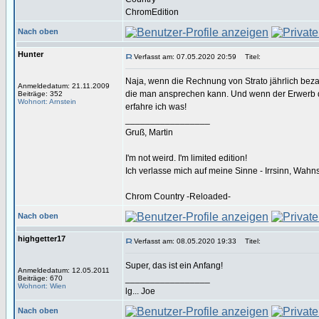
ChromEdition
Nach oben
Hunter
Verfasst am: 07.05.2020 20:59
Titel:
Naja, wenn die Rechnung von Strato jährlich bezah
Anmeldedatum: 21.11.2009
die man ansprechen kann. Und wenn der Erwerb de
Beiträge: 352
Wohnort: Arnstein
erfahre ich was!
_________________
Gruß, Martin
I'm not weird. I'm limited edition!
Ich verlasse mich auf meine Sinne - Irrsinn, Wahn
Chrom Country -Reloaded-
Nach oben
highgetter17
Verfasst am: 08.05.2020 19:33
Titel:
Super, das ist ein Anfang!
Anmeldedatum: 12.05.2011
_________________
Beiträge: 670
Wohnort: Wien
lg... Joe
Nach oben