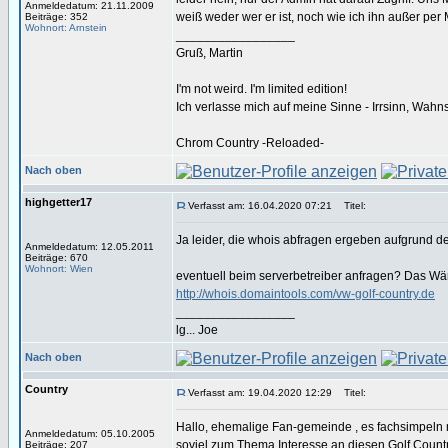
Anmeldedatum: 21.11.2009
weiß weder wer er ist, noch wie ich ihn außer per
Beiträge: 352
Wohnort: Arnstein
_________________
Gruß, Martin
I'm not weird. I'm limited edition!
Ich verlasse mich auf meine Sinne - Irrsinn, Wahn
Chrom Country -Reloaded-
Nach oben
highgetter17
Verfasst am: 16.04.2020 07:21
Titel:
Ja leider, die whois abfragen ergeben aufgrund 
Anmeldedatum: 12.05.2011
Beiträge: 670
Wohnort: Wien
eventuell beim serverbetreiber anfragen? Das Wäre
http://whois.domaintools.com/vw-golf-country.de
_________________
lg... Joe
Nach oben
Country
Verfasst am: 19.04.2020 12:29
Titel:
Hallo, ehemalige Fan-gemeinde , es fachsimpeln m
Anmeldedatum: 05.10.2005
soviel zum Thema Interesse an diesen Golf Countr
Beiträge: 207