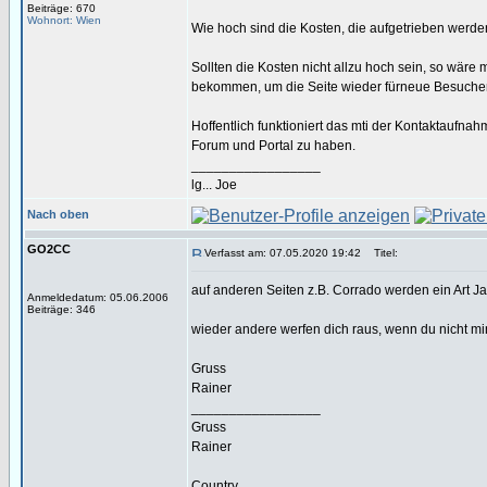
Beiträge: 670
Wohnort: Wien
Wie hoch sind die Kosten, die aufgetrieben wer
Sollten die Kosten nicht allzu hoch sein, so wäre
bekommen, um die Seite wieder fürneue Besucher zu
Hoffentlich funktioniert das mti der Kontaktaufn
Forum und Portal zu haben.
_________________
lg... Joe
Nach oben
GO2CC
Verfasst am: 07.05.2020 19:42
Titel:
auf anderen Seiten z.B. Corrado werden ein Art J
Anmeldedatum: 05.06.2006
Beiträge: 346
wieder andere werfen dich raus, wenn du nicht mind
Gruss
Rainer
_________________
Gruss
Rainer
Country