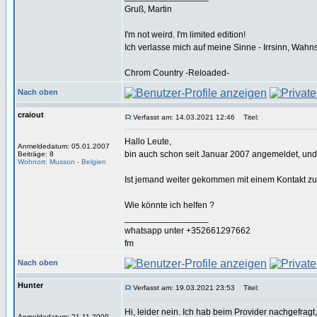
Gruß, Martin
I'm not weird. I'm limited edition!
Ich verlasse mich auf meine Sinne - Irrsinn, Wahn
Chrom Country -Reloaded-
Nach oben
craiout
Verfasst am: 14.03.2021 12:46
Titel:
Hallo Leute,
Anmeldedatum: 05.01.2007
bin auch schon seit Januar 2007 angemeldet, und 
Beiträge: 8
Wohnort: Musson - Belgien
Ist jemand weiter gekommen mit einem Kontakt zu
Wie könnte ich helfen ?
_________________
whatsapp unter +352661297662
fm
Nach oben
Hunter
Verfasst am: 19.03.2021 23:53
Titel:
Hi, leider nein. Ich hab beim Provider nachgefragt
Anmeldedatum: 21.11.2009