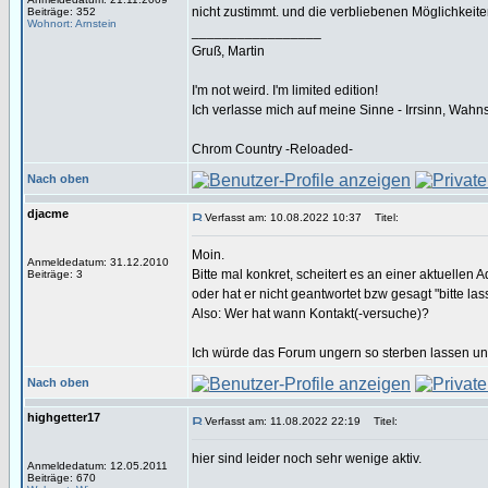
nicht zustimmt. und die verbliebenen Möglichkeiten
Beiträge: 352
Wohnort: Arnstein
_________________
Gruß, Martin
I'm not weird. I'm limited edition!
Ich verlasse mich auf meine Sinne - Irrsinn, Wahn
Chrom Country -Reloaded-
Nach oben
djacme
Verfasst am: 10.08.2022 10:37
Titel:
Moin.
Anmeldedatum: 31.12.2010
Bitte mal konkret, scheitert es an einer aktuellen 
Beiträge: 3
oder hat er nicht geantwortet bzw gesagt "bitte las
Also: Wer hat wann Kontakt(-versuche)?
Ich würde das Forum ungern so sterben lassen un
Nach oben
highgetter17
Verfasst am: 11.08.2022 22:19
Titel:
hier sind leider noch sehr wenige aktiv.
Anmeldedatum: 12.05.2011
Beiträge: 670