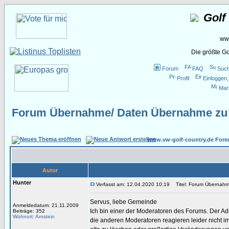
Golf
www
Die größte G
Forum
FAQ
Suc
Profil
Einloggen,
Mar
Forum Übernahme/ Daten Übernahme zu 
www.vw-golf-country.de Fore
Autor
Hunter
Verfasst am: 12.04.2020 10:19
Titel: Forum Übernahm
Servus, liebe Gemeinde
Anmeldedatum: 21.11.2009
Ich bin einer der Moderatoren des Forums. Der Admi
Beiträge: 352
Wohnort: Arnstein
die anderen Moderatoren reagieren leider nicht 