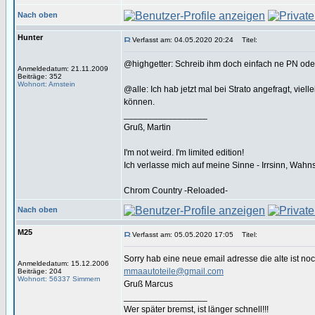
Nach oben
Hunter
Verfasst am: 04.05.2020 20:24
Titel:
@highgetter: Schreib ihm doch einfach ne PN oder 
Anmeldedatum: 21.11.2009
Beiträge: 352
Wohnort: Arnstein
@alle: Ich hab jetzt mal bei Strato angefragt, viel
können.
_________________
Gruß, Martin
I'm not weird. I'm limited edition!
Ich verlasse mich auf meine Sinne - Irrsinn, Wahn
Chrom Country -Reloaded-
Nach oben
M25
Verfasst am: 05.05.2020 17:05
Titel:
Sorry hab eine neue email adresse die alte ist noc
Anmeldedatum: 15.12.2006
mmaautoteile@gmail.com
Beiträge: 204
Wohnort: 56337 Simmern
Gruß Marcus
_________________
Wer später bremst, ist länger schnell!!!