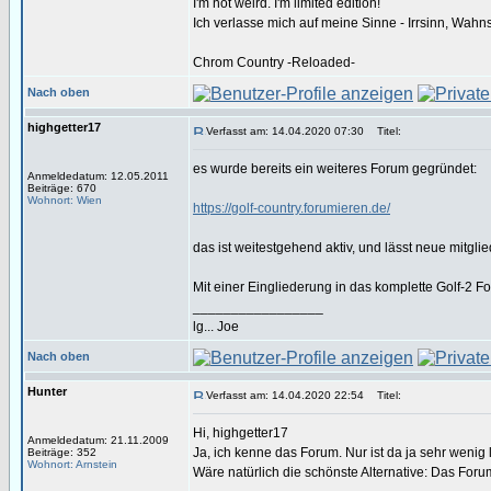
I'm not weird. I'm limited edition!
Ich verlasse mich auf meine Sinne - Irrsinn, Wahn
Chrom Country -Reloaded-
Nach oben
highgetter17
Verfasst am: 14.04.2020 07:30
Titel:
es wurde bereits ein weiteres Forum gegründet:
Anmeldedatum: 12.05.2011
Beiträge: 670
Wohnort: Wien
https://golf-country.forumieren.de/
das ist weitestgehend aktiv, und lässt neue mitglie
Mit einer Eingliederung in das komplette Golf-2 
_________________
lg... Joe
Nach oben
Hunter
Verfasst am: 14.04.2020 22:54
Titel:
Hi, highgetter17
Anmeldedatum: 21.11.2009
Ja, ich kenne das Forum. Nur ist da ja sehr wenig
Beiträge: 352
Wohnort: Arnstein
Wäre natürlich die schönste Alternative: Das Foru