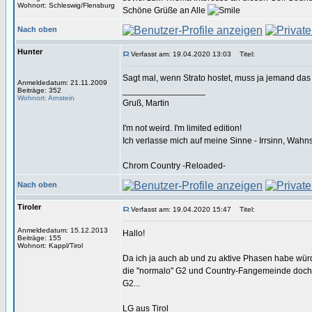
Wohnort: Schleswig/Flensburg
Schöne Grüße an Alle
Nach oben
Hunter
Verfasst am: 19.04.2020 13:03
Titel:
Sagt mal, wenn Strato hostet, muss ja jemand da
Anmeldedatum: 21.11.2009
_________________
Beiträge: 352
Wohnort: Arnstein
Gruß, Martin
I'm not weird. I'm limited edition!
Ich verlasse mich auf meine Sinne - Irrsinn, Wahn
Chrom Country -Reloaded-
Nach oben
Tiroler
Verfasst am: 19.04.2020 15:47
Titel:
Anmeldedatum: 15.12.2013
Hallo!
Beiträge: 155
Wohnort: Kappl/Tirol
Da ich ja auch ab und zu aktive Phasen habe würd
die "normalo" G2 und Country-Fangemeinde doch e
G2...
LG aus Tirol