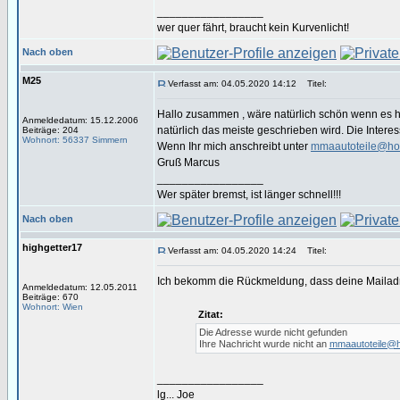
_________________
wer quer fährt, braucht kein Kurvenlicht!
Nach oben
M25
Verfasst am: 04.05.2020 14:12
Titel:
Hallo zusammen , wäre natürlich schön wenn es hie
Anmeldedatum: 15.12.2006
natürlich das meiste geschrieben wird. Die Interes
Beiträge: 204
Wohnort: 56337 Simmern
Wenn Ihr mich anschreibt unter
mmaautoteile@ho
Gruß Marcus
_________________
Wer später bremst, ist länger schnell!!!
Nach oben
highgetter17
Verfasst am: 04.05.2020 14:24
Titel:
Ich bekomm die Rückmeldung, dass deine Mailadres
Anmeldedatum: 12.05.2011
Beiträge: 670
Wohnort: Wien
Zitat:
Die Adresse wurde nicht gefunden
Ihre Nachricht wurde nicht an
mmaautoteile@h
_________________
lg... Joe