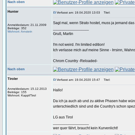
Nach oben
Hunter
Verfasst am: 19.04.2020 13:03
Titel:
Sagt mal, wenn Strato hostet, muss ja jemand da
Anmeldedatum: 21.11.2009
_________________
Beiträge: 352
Wohnort: Arnstein
Gruß, Martin
I'm not weird. I'm limited edition!
Ich verlasse mich auf meine Sinne - Irrsinn, Wahn
Chrom Country -Reloaded-
Nach oben
Tiroler
Verfasst am: 19.04.2020 15:47
Titel:
Anmeldedatum: 15.12.2013
Hallo!
Beiträge: 155
Wohnort: Kappl/Tirol
Da ich ja auch ab und zu aktive Phasen habe wür
unterschiedlich sind und die Country's schon spez
LG aus Tirol
_________________
wer quer fährt, braucht kein Kurvenlicht!