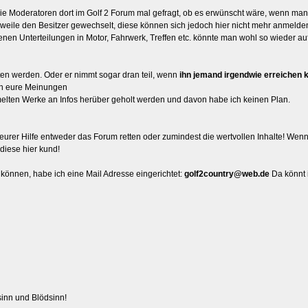
die Moderatoren dort im Golf 2 Forum mal gefragt, ob es erwünscht wäre, wenn man
erweile den Besitzer gewechselt, diese können sich jedoch hier nicht mehr anmelde
denen Unterteilungen in Motor, Fahrwerk, Treffen etc. könnte man wohl so wieder a
n werden. Oder er nimmt sogar dran teil, wenn
ihn jemand irgendwie erreichen 
ch eure Meinungen
lten Werke an Infos herüber geholt werden und davon habe ich keinen Plan.
eurer Hilfe entweder das Forum retten oder zumindest die wertvollen Inhalte! Wenn 
diese hier kund!
n können, habe ich eine Mail Adresse eingerichtet:
golf2country@web.de
Da könnt 
sinn und Blödsinn!