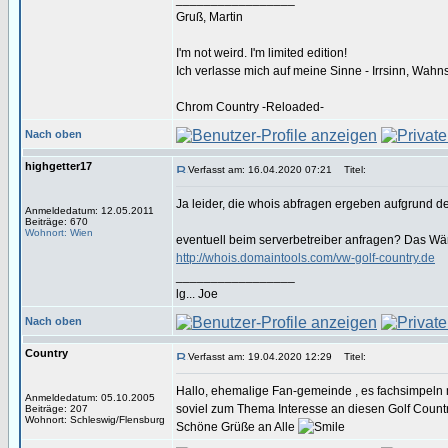
Gruß, Martin
I'm not weird. I'm limited edition!
Ich verlasse mich auf meine Sinne - Irrsinn, Wahn
Chrom Country -Reloaded-
Nach oben
highgetter17
Verfasst am: 16.04.2020 07:21
Titel:
Ja leider, die whois abfragen ergeben aufgrund 
Anmeldedatum: 12.05.2011
Beiträge: 670
Wohnort: Wien
eventuell beim serverbetreiber anfragen? Das Wäre
http://whois.domaintools.com/vw-golf-country.de
_________________
lg... Joe
Nach oben
Country
Verfasst am: 19.04.2020 12:29
Titel:
Hallo, ehemalige Fan-gemeinde , es fachsimpeln m
Anmeldedatum: 05.10.2005
soviel zum Thema Interesse an diesen Golf Countr
Beiträge: 207
Wohnort: Schleswig/Flensburg
Schöne Grüße an Alle