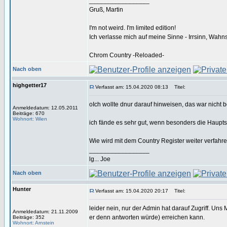
_________________
Gruß, Martin
I'm not weird. I'm limited edition!
Ich verlasse mich auf meine Sinne - Irrsinn, Wahn
Chrom Country -Reloaded-
Nach oben
highgetter17
Verfasst am: 15.04.2020 08:13
Titel:
oIch wollte dnur darauf hinweisen, das war nicht 
Anmeldedatum: 12.05.2011
Beiträge: 670
Wohnort: Wien
ich fände es sehr gut, wenn besonders die Hauptsei
Wie wird mit dem Country Register weiter verfahre
_________________
lg... Joe
Nach oben
Hunter
Verfasst am: 15.04.2020 20:17
Titel:
leider nein, nur der Admin hat darauf Zugriff. Uns
Anmeldedatum: 21.11.2009
er denn antworten würde) erreichen kann.
Beiträge: 352
Wohnort: Arnstein
_________________