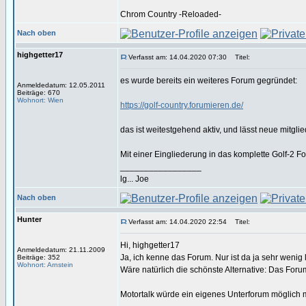
Chrom Country -Reloaded-
Nach oben
highgetter17
Verfasst am: 14.04.2020 07:30
Titel:
es wurde bereits ein weiteres Forum gegründet:
Anmeldedatum: 12.05.2011
Beiträge: 670
Wohnort: Wien
https://golf-country.forumieren.de/
das ist weitestgehend aktiv, und lässt neue mitglie
Mit einer Eingliederung in das komplette Golf-2 
_________________
lg... Joe
Nach oben
Hunter
Verfasst am: 14.04.2020 22:54
Titel:
Hi, highgetter17
Anmeldedatum: 21.11.2009
Ja, ich kenne das Forum. Nur ist da ja sehr wenig
Beiträge: 352
Wohnort: Arnstein
Wäre natürlich die schönste Alternative: Das Foru
Motortalk würde ein eigenes Unterforum möglich