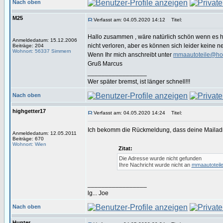
Nach oben
M25
Verfasst am: 04.05.2020 14:12
Titel:
Hallo zusammen , wäre natürlich schön wenn es hie
Anmeldedatum: 15.12.2006
nicht verloren, aber es können sich leider keine 
Beiträge: 204
Wohnort: 56337 Simmern
Wenn Ihr mich anschreibt unter
mmaautoteile@ho
Gruß Marcus
_________________
Wer später bremst, ist länger schnell!!!
Nach oben
highgetter17
Verfasst am: 04.05.2020 14:24
Titel:
Ich bekomm die Rückmeldung, dass deine Mailadres
Anmeldedatum: 12.05.2011
Beiträge: 670
Wohnort: Wien
Zitat:
Die Adresse wurde nicht gefunden
Ihre Nachricht wurde nicht an
mmaautoteil
_________________
lg... Joe
Nach oben
Hunter