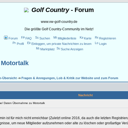
Golf Country
- Forum
www.vw-golf-country.de
Die größte Golf Country-Community im Netz!
Forum
FAQ
Suchen
Mitgliederliste
Karte
Registrieren
Profil
Einloggen, um private Nachrichten zu lesen
Login
Marktplatz
Suche Anzeigen
Motortalk
n-Übersicht
->
Fragen & Anregungen, Lob & Kritik zur Website und zum Forum
Nachricht
e/ Daten Übernahme zu Motortalk
in ist für mich nicht erreichbar (Zuletzt online 2016, da auch die letzten Registr
ugnisse, um neue Mitglieder aufzunehmen oder alte zu löschen oder großartige V