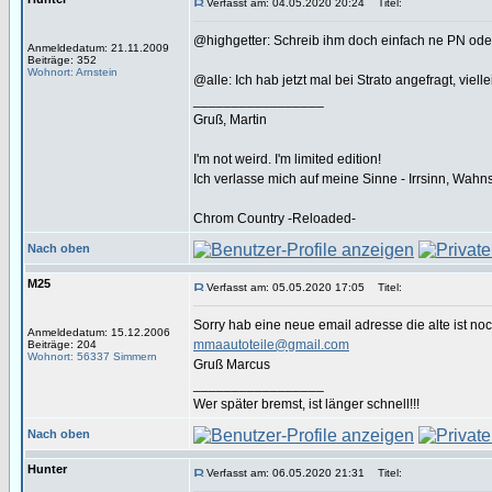
Verfasst am: 04.05.2020 20:24
Titel:
@highgetter: Schreib ihm doch einfach ne PN oder 
Anmeldedatum: 21.11.2009
Beiträge: 352
Wohnort: Arnstein
@alle: Ich hab jetzt mal bei Strato angefragt, viel
_________________
Gruß, Martin
I'm not weird. I'm limited edition!
Ich verlasse mich auf meine Sinne - Irrsinn, Wahn
Chrom Country -Reloaded-
Nach oben
M25
Verfasst am: 05.05.2020 17:05
Titel:
Sorry hab eine neue email adresse die alte ist noc
Anmeldedatum: 15.12.2006
mmaautoteile@gmail.com
Beiträge: 204
Wohnort: 56337 Simmern
Gruß Marcus
_________________
Wer später bremst, ist länger schnell!!!
Nach oben
Hunter
Verfasst am: 06.05.2020 21:31
Titel: