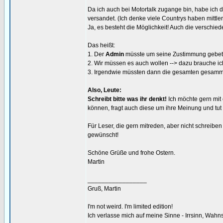
Da ich auch bei Motortalk zugange bin, habe ich 
versandet. (Ich denke viele Countrys haben mittl
Ja, es besteht die Möglichkeit! Auch die verschie
Das heißt:
1. Der
Admin
müsste um seine Zustimmung gebete
2. Wir müssen es auch wollen --> dazu brauche i
3. Irgendwie müssten dann die gesamten gesamme
Also, Leute:
Schreibt bitte was ihr denkt!
Ich möchte gern mit 
können, fragt auch diese um ihre Meinung und tut 
Für Leser, die gern mitreden, aber nicht schreibe
gewünscht!
Schöne Grüße und frohe Ostern.
Martin
_________________
Gruß, Martin
I'm not weird. I'm limited edition!
Ich verlasse mich auf meine Sinne - Irrsinn, Wahn