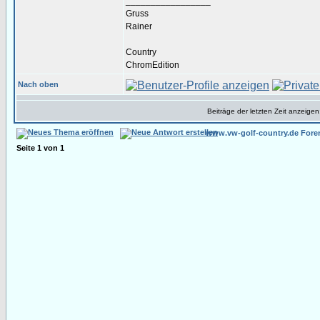
_________________
Gruss
Rainer
Country
ChromEdition
Nach oben
Beiträge der letzten Zeit anzeigen
www.vw-golf-country.de Fore
Seite
1
von
1