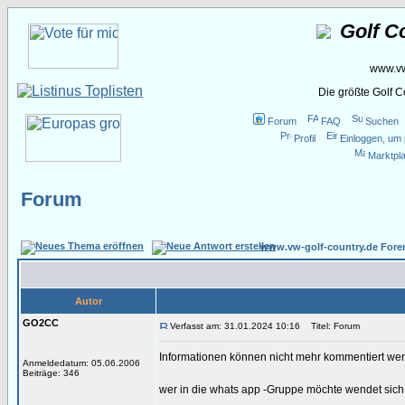
Golf C
www.vw
Die größte Golf 
Forum
FAQ
Suchen
Profil
Einloggen, um 
Marktpla
Forum
www.vw-golf-country.de Fore
Autor
GO2CC
Verfasst am: 31.01.2024 10:16
Titel: Forum
Informationen können nicht mehr kommentiert we
Anmeldedatum: 05.06.2006
Beiträge: 346
wer in die whats app -Gruppe möchte wendet sic