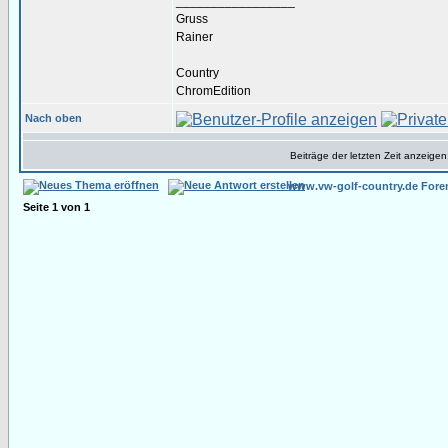
_________________
Gruss
Rainer
Country
ChromEdition
Nach oben
Beiträge der letzten Zeit anzeigen
www.vw-golf-country.de Fore
Seite
1
von
1