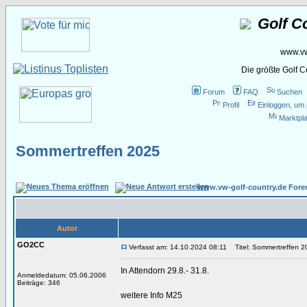
Golf C
www.vw
Die größte Golf 
Forum
FAQ
Suchen
Profil
Einloggen, um 
Marktpla
Sommertreffen 2025
www.vw-golf-country.de Fore
Autor
GO2CC
Verfasst am: 14.10.2024 08:11
Titel: Sommertreffen 2
In Attendorn 29.8.- 31.8.
Anmeldedatum: 05.06.2006
Beiträge: 346
weitere Info M25