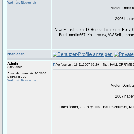
Wohnort: Niederrhein
Vielen Dank an
2006 haben 
Miwi-Frankfurt, feli, Dr.Hoppel, bimmerist, Holl
Boml, merlin667, Knilli, vv-vw, VW Selli, ho
Nach oben
Admin
Verfasst am: 19.11.2007 02:29
Titel: HALL OF FAME 
Site Admin
Anmeldedatum: 04.10.2005
Beiträge: 300
Wohnort: Niederrhein
Vielen Dank an
2007 haben 
Hochländer, Country, Tina, baumschubser, Knill