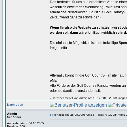
Das bedeutet für uns alle erhebliche Vorteile eine
wesentlich erweitertes Webhosting-Paket (mit ph
erhebliche Zusatzkosten. So ist die Golf Country-F
Zeitaufwand ganz zu schweigen).
Wenn Ihr also die Website zu schätzen wisst oder
werden soll, dann wäre Ich Euch wirklich sehr da
Die einfachste Möglichkeit ist eine freiwillige Spe
freigestellt):
Alternativ könnt Ihr die Golf Country-Fansite nat
eMail.
Alle Förderer der Golf Country-Fansite werden an d
oder sie damit einverstanden ist).
Zuletzt bearbeitet von Admin am 13.12.2013 23:59, insges
Nach oben
Admin
Verfasst am: 28.08.2006 08:53
Titel: HALL OF FAME 
Site Admin
Anmeldedatum: 04.10.2005
Beiträge: 300