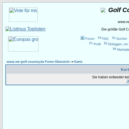
Golf C
www.vw
Die größte Golf 
Forum
FAQ
Suchen
Profil
Einloggen, um 
Marktpla
www.vw-golf-country.de Foren-Übersicht
->
Karte
Kart
Sie haben entweder ke
J